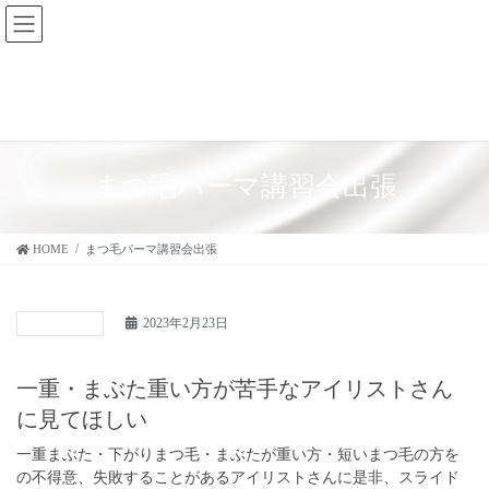
コ
ナ
ン
ビ
テ
ゲ
ン
ー
ツ
シ
に
ョ
移
ン
動
に
まつ毛パーマ講習会出張
移
動
HOME
まつ毛パーマ講習会出張
2023年2月23日
新着・お知らせ
一重・まぶた重い方が苦手なアイリストさん
に見てほしい
一重まぶた・下がりまつ毛・まぶたが重い方・短いまつ毛の方を
の不得意、失敗することがあるアイリストさんに是非、スライド